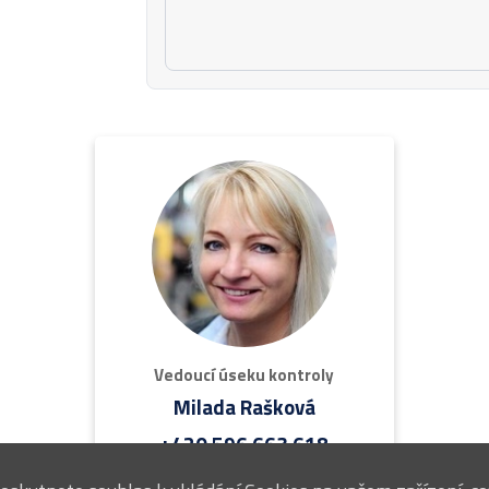
Vedoucí úseku kontroly
Milada Rašková
+420 596 663 618