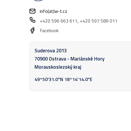
info(at)w-t.cz
+420 596 663 611
, 
+420 597 589 011
Facebook
Suderova 2013
70900 Ostrava - Mariánské Hory
Moravskoslezský kraj
49°50'31.0"N 18°14'14.0"E