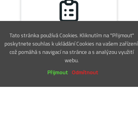
Tato stránka používá Cookies. Kliknutím na "Přijmout"
ISO
poskytnete souhlas k ukládání Cookies na vašem zařízení
což pomáhá s navigací na stránce a s analýzou využití
webu.
Přijmout
Odmítnout
info(at)w-t.cz
+420 596 663 611