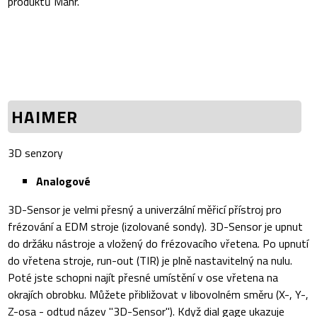
produktů Mahr.
HAIMER
3D senzory
Analogové
3D-Sensor je velmi přesný a univerzální měřicí přístroj pro
frézování a EDM stroje (izolované sondy). 3D-Sensor je upnut
do držáku nástroje a vložený do frézovacího vřetena. Po upnutí
do vřetena stroje, run-out (TIR) je plně nastavitelný na nulu.
Poté jste schopni najít přesné umístění v ose vřetena na
okrajích obrobku. Můžete přibližovat v libovolném směru (X-, Y-,
Z-osa - odtud název "3D-Sensor"). Když dial gage ukazuje