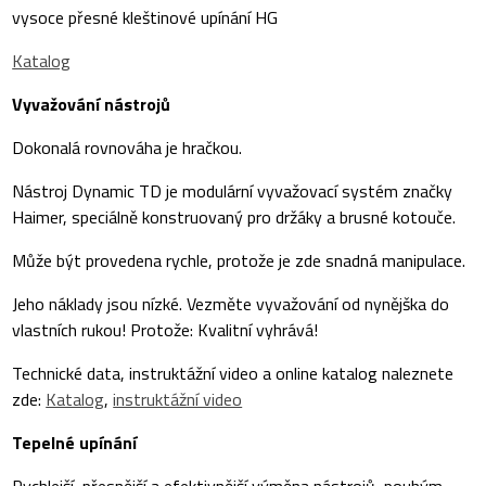
vysoce přesné kleštinové upínání HG
Katalog
Vyvažování nástrojů
Dokonalá rovnováha je hračkou.
Nástroj Dynamic TD je modulární vyvažovací systém značky
Haimer, speciálně konstruovaný pro držáky a brusné kotouče.
Může být provedena rychle, protože je zde snadná manipulace.
Jeho náklady jsou nízké. Vezměte vyvažování od nynějška do
vlastních rukou! Protože: Kvalitní vyhrává!
Technické data, instruktážní video a online katalog naleznete
zde:
Katalog
,
instruktážní video
Tepelné upínání
Rychlejší, přesnější a efektivnější výměna nástrojů, pouhým